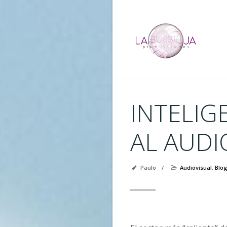
INTELIG
AL AUDI
Paulo
/
Audiovisual
,
Blo