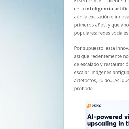
El sector más “caliente” 
de la
inteligencia artific
aún la excitación e innov
primeros años, y que aho
populares: redes sociales,
Por supuesto, esta innova
así que recientemente no
de escalado y restauraci
escalar imágenes antigua
artefactos, ruido… Así q
probado.