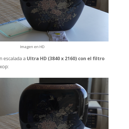
Imagen en HD
n escalada a
Ultra HD (3840 x 2160) con el filtro
xop: