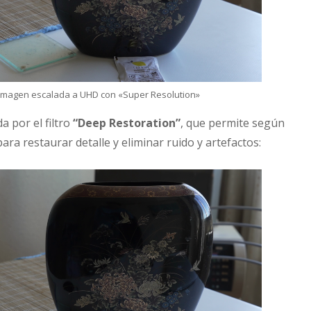
imagen escalada a UHD con «Super Resolution»
a por el filtro
“Deep Restoration”
, que permite según
ara restaurar detalle y eliminar ruido y artefactos: