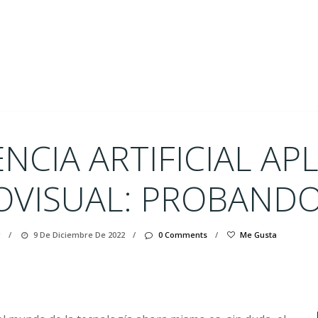
ENCIA ARTIFICIAL AP
OVISUAL: PROBANDO
g
/
9 De Diciembre De 2022
/
0 Comments
/
Me Gusta